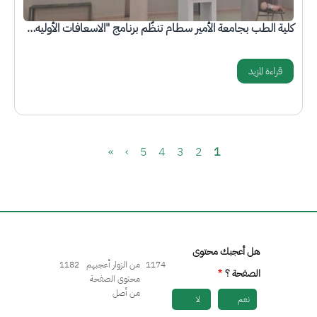
كلية الطب بجامعة الأمير سطام تنظّم برنامج "الاسعافات الأوليه…
قراءة المزيد
Pagination
الصفحة
Current page
الصفحة
الصفحة
الصفحة
الصفحة التالية
Last page
»
›
5
4
3
2
1
هل أعجبك محتوى
1174
من الزوار أعجبهم
1182
الصفحة ؟
محتوى الصفحة
من أصل
نعم
لا