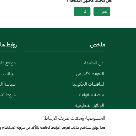
هل أعجبك محتوى الصفحة ؟
نعم
لا
ملخص
روابط ها
عن الجامعة
مواقع ذا
التقويم الأكاديمي
البيانات ا
المنافسات الحكومية
سياسة الب
منصة منقولات
شروط الا
الوثائق التنظيمية
الخصوصية وملفات تعريف الارتباط
Menu Copyright
خريطة الموقع
هذا الموقع يستخدم ملفات تعريف الارتباط الخاصة للتأكد من سهولة الاستخدام 
جميع الحقوق محفوظة لجامعة الإمير سطام بن عبد العزيز © 2026