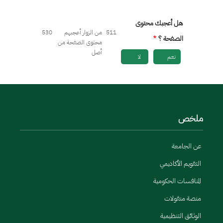
هل أعجبك محتوى
511
من الزوار أعجبهم
530
الصفحة ؟
محتوى الصفحة من
أصل
نعم
لا
ملخص
عن الجامعة
التقويم الأكاديمي
المنافسات الحكومية
منصة منقولات
الوثائق التنظيمية